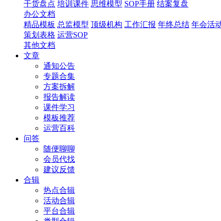
干货盘点
培训课件
思维模型
SOP手册
结案复盘
办公文档
精品模板
总监模型
顶级机构
工作汇报
年终总结
年会活
策划表格
运营SOP
其他文档
文章
通知公告
专题合集
方案拆解
报告解读
课件学习
模板推荐
运营百科
问答
随便聊聊
会员代找
建议反馈
合辑
热点合辑
活动合辑
平台合辑