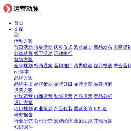
首页
文库
活动方案
节日活动
市集活动
庆典仪式
派对聚会
新品发布
电商促
公益慈善
线下活动
活动执行
营销方案
全年规划
招商通案
营销推广
跨界联名
媒介投放
整合营
tvc脚本
品牌方案
品牌手册
品牌策划
品牌升级
品牌全案
品牌拆解
运营方案
社媒运营
电商运营
私域运营
产品运营
竞品分析
设计方案
项目规划
商业策划
产品包装
展览美陈
IP打造
研究报告
行业研究
公司研究
宏观经济
政策法规
其他报告
知识课件