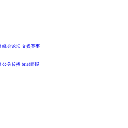
销
峰会论坛
文娱赛事
销
公关传播
brief简报