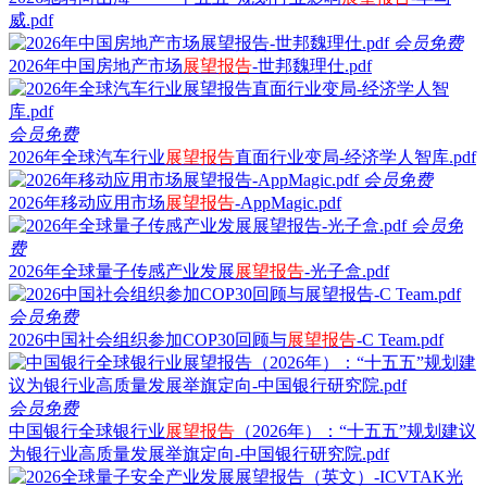
威.pdf
会员免费
2026年中国房地产市场
展望
报告
-世邦魏理仕.pdf
会员免费
2026年全球汽车行业
展望
报告
直面行业变局-经济学人智库.pdf
会员免费
2026年移动应用市场
展望
报告
-AppMagic.pdf
会员免
费
2026年全球量子传感产业发展
展望
报告
-光子盒.pdf
会员免费
2026中国社会组织参加COP30回顾与
展望
报告
-C Team.pdf
会员免费
中国银行全球银行业
展望
报告
（2026年）：“十五五”规划建议
为银行业高质量发展举旗定向-中国银行研究院.pdf