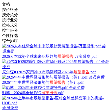
文档
按价格分
按分类分
按行业分
按格式分
按年份分
个性筛选
综合排序
会
员免费
2026人本优势全球未来职场趋势
展望
报告
-万宝盛华.pdf
会员
免费
尼尔森IQ2025家用净水市场回顾及2026年
展望
报告
.pdf
会员免费
2026年年中世界经济形势与
展望
报告
（英）.pdf
会员免费
彭博：2024年全球ESG
展望
报告
.pdf
会员免费