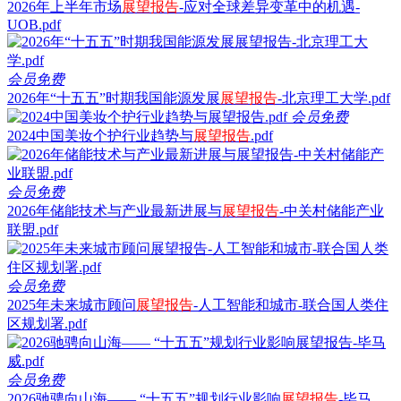
2026年上半年市场
展望
报告
-应对全球差异变革中的机遇-
UOB.pdf
会员免费
2026年“十五五”时期我国能源发展
展望
报告
-北京理工大学.pdf
会员免费
2024中国美妆个护行业趋势与
展望
报告
.pdf
会员免费
2026年储能技术与产业最新进展与
展望
报告
-中关村储能产业
联盟.pdf
会员免费
2025年未来城市顾问
展望
报告
-人工智能和城市-联合国人类住
区规划署.pdf
会员免费
2026驰骋向山海—— “十五五”规划行业影响
展望
报告
-毕马