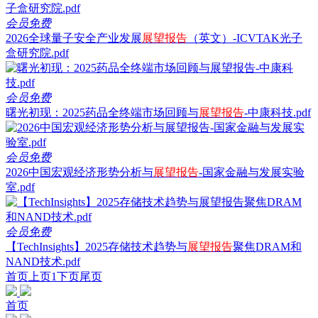
会员免费
2026全球量子安全产业发展
展望
报告
（英文）-ICVTAK光子
盒研究院.pdf
会员免费
曙光初现：2025药品全终端市场回顾与
展望
报告
-中康科技.pdf
会员免费
2026中国宏观经济形势分析与
展望
报告
-国家金融与发展实验
室.pdf
会员免费
【TechInsights】2025存储技术趋势与
展望
报告
聚焦DRAM和
NAND技术.pdf
首页
上页
1
下页
尾页
首页