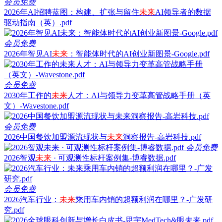
会员免费
2026年AI招聘蓝图：构建、扩张与留住
未来
AI领导者的数据
驱动指南（英）.pdf
会员免费
2026年智见AI
未来
：智能体时代的AI创业新图景-Google.pdf
会员免费
2030年工作的
未来
人才：AI与领导力变革高管战略手册（英
文）-Wavestone.pdf
会员免费
2026中国餐饮加盟源流现状与
未来
洞察报告-高岩科技.pdf
会员免费
2026智观
未来
· 可观测性标杆案例集-博睿数据.pdf
会员免费
2026汽车行业：
未来
乘用车内销的超额利润在哪里？-广发研
究.pdf