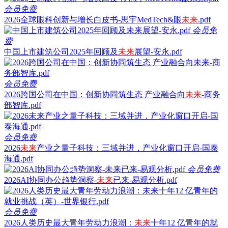
会员免费
2026全球眼科创新与增长白皮书-思宇MedTech&眼
未来
.pdf
会员免
费
中国上市建筑公司2025年回顾及
未来
展望-安永.pdf
会员免费
2026跨国公司在中国：创新协同筑生态 产业融合向
未来
-商务
部智库.pdf
会员免费
2026
未来
产业之量子科技：三域并进，产业化窗口开启-国泰
海通.pdf
会员免费
2026AI协同办公趋势洞察-
未来
已来-易观分析.pdf
会员免费
2026人类历史最大青年劳动力浪潮：
未来
十年12 亿青年的就