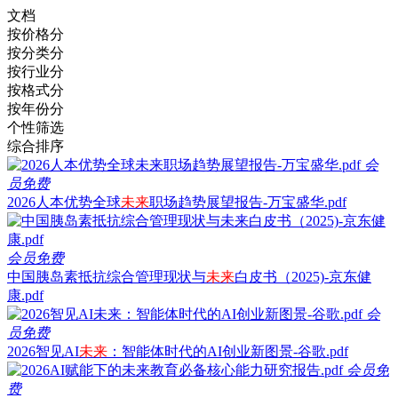
文档
按价格分
按分类分
按行业分
按格式分
按年份分
个性筛选
综合排序
会
员免费
2026人本优势全球
未来
职场趋势展望报告-万宝盛华.pdf
会员免费
中国胰岛素抵抗综合管理现状与
未来
白皮书（2025)-京东健
康.pdf
会
员免费
2026智见AI
未来
：智能体时代的AI创业新图景-谷歌.pdf
会员免
费