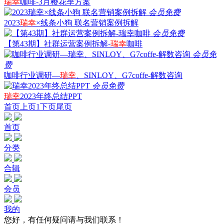
瑞幸
咖啡-3月樱花季方案
会员免费
2023
瑞幸
×线条小狗 联名营销案例拆解
会员免费
【第43期】社群运营案例拆解-
瑞幸
咖啡
会员免
费
咖啡行业调研—
瑞幸
、SINLOY、G7coffe-解数咨询
会员免费
瑞幸
2023年终总结PPT
首页
上页
1
下页
尾页
首页
分类
合辑
会员
我的
您好，有任何疑问请与我们联系！