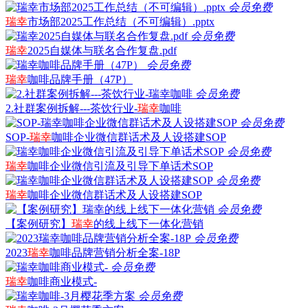
会员免费
瑞幸
市场部2025工作总结（不可编辑）.pptx
会员免费
瑞幸
2025自媒体与联名合作复盘.pdf
会员免费
瑞幸
咖啡品牌手册（47P）
会员免费
2.社群案例拆解---茶饮行业-
瑞幸
咖啡
会员免费
SOP-
瑞幸
咖啡企业微信群话术及人设搭建SOP
会员免费
瑞幸
咖啡企业微信引流及引导下单话术SOP
会员免费
瑞幸
咖啡企业微信群话术及人设搭建SOP
会员免费
【案例研究】
瑞幸
的线上线下一体化营销
会员免费
2023
瑞幸
咖啡品牌营销分析全案-18P
会员免费
瑞幸
咖啡商业模式-
会员免费