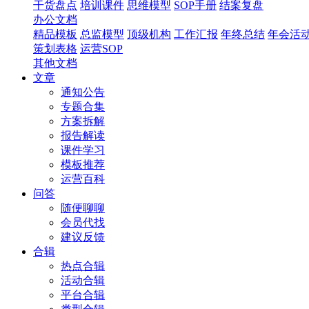
干货盘点
培训课件
思维模型
SOP手册
结案复盘
办公文档
精品模板
总监模型
顶级机构
工作汇报
年终总结
年会活
策划表格
运营SOP
其他文档
文章
通知公告
专题合集
方案拆解
报告解读
课件学习
模板推荐
运营百科
问答
随便聊聊
会员代找
建议反馈
合辑
热点合辑
活动合辑
平台合辑