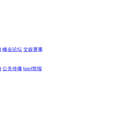
销
峰会论坛
文娱赛事
销
公关传播
brief简报