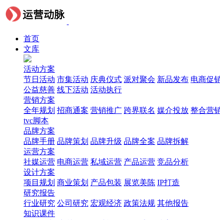
首页
文库
活动方案
节日活动
市集活动
庆典仪式
派对聚会
新品发布
电商促
公益慈善
线下活动
活动执行
营销方案
全年规划
招商通案
营销推广
跨界联名
媒介投放
整合营
tvc脚本
品牌方案
品牌手册
品牌策划
品牌升级
品牌全案
品牌拆解
运营方案
社媒运营
电商运营
私域运营
产品运营
竞品分析
设计方案
项目规划
商业策划
产品包装
展览美陈
IP打造
研究报告
行业研究
公司研究
宏观经济
政策法规
其他报告
知识课件