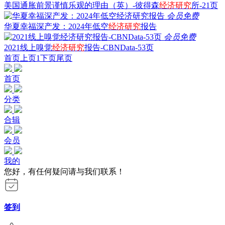
美国通胀前景谨慎乐观的理由（英）-彼得森
经济研究
所-21页
会员免费
华夏幸福深产发：2024年低空
经济研究
报告
会员免费
2021线上嗅觉
经济研究
报告-CBNData-53页
首页
上页
1
下页
尾页
首页
分类
合辑
会员
我的
您好，有任何疑问请与我们联系！
签到