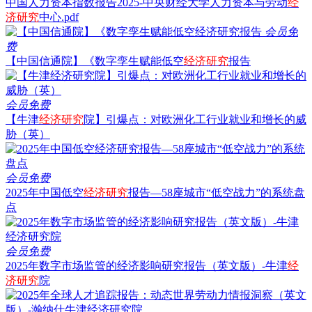
中国人力资本指数报告2025-中央财经大学人力资本与劳动
经
济研究
中心.pdf
会员免
费
【中国信通院】《数字孪生赋能低空
经济研究
报告
会员免费
【牛津
经济研究
院】引爆点：对欧洲化工行业就业和增长的威
胁（英）
会员免费
2025年中国低空
经济研究
报告—58座城市“低空战力”的系统盘
点
会员免费
2025年数字市场监管的经济影响研究报告（英文版）-牛津
经
济研究
院