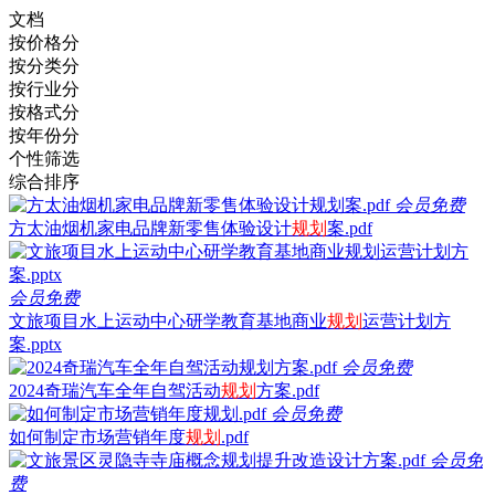
文档
按价格分
按分类分
按行业分
按格式分
按年份分
个性筛选
综合排序
会员免费
方太油烟机家电品牌新零售体验设计
规划
案.pdf
会员免费
文旅项目水上运动中心研学教育基地商业
规划
运营计划方
案.pptx
会员免费
2024奇瑞汽车全年自驾活动
规划
方案.pdf
会员免费
如何制定市场营销年度
规划
.pdf
会员免
费