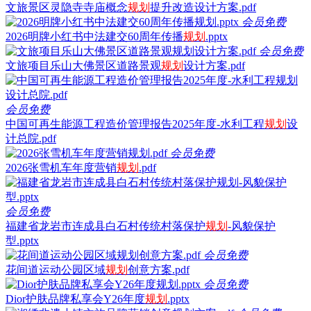
文旅景区灵隐寺寺庙概念
规划
提升改造设计方案.pdf
会员免费
2026明牌小红书中法建交60周年传播
规划
.pptx
会员免费
文旅项目乐山大佛景区道路景观
规划
设计方案.pdf
会员免费
中国可再生能源工程造价管理报告2025年度-水利工程
规划
设
计总院.pdf
会员免费
2026张雪机车年度营销
规划
.pdf
会员免费
福建省龙岩市连成县白石村传统村落保护
规划
-风貌保护
型.pptx
会员免费
花间道运动公园区域
规划
创意方案.pdf
会员免费
Dior护肤品牌私享会Y26年度
规划
.pptx