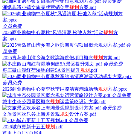
会员免费
湘绣非遗小镇文旅品牌营销创意
规划
方案.pdf
会员免费
2026商业购物中心夏秋“风遇清夏 松弛入秋”活动
规划
方
案.pptx
会
员免费
2025青岛鳌山湾乡海之歌滨海度假项目概念
规划
方案.pdf
会员免费
枣庄微山湖红荷湿地创建5A景区提升
规划
.pdf
会员免费
2026商业购物中心夏季秋季纳凉清爽潮流活动
规划
方案.pptx
会员免费
城市生态公园景区概念
规划
运营策略设计方案.pdf
会员免费
文旅景区欢乐谷上海滩景观
规划
设计方案.pdf
会员免费
2026城市更新十五五
规划
.pdf
首页
上页
1
下页
尾页