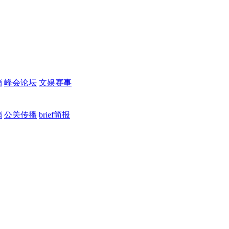
销
峰会论坛
文娱赛事
销
公关传播
brief简报