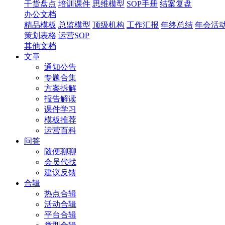
干货盘点
培训课件
思维模型
SOP手册
结案复盘
办公文档
精品模板
总监模型
顶级机构
工作汇报
年终总结
年会活
策划表格
运营SOP
其他文档
文章
通知公告
专题合集
方案拆解
报告解读
课件学习
模板推荐
运营百科
问答
随便聊聊
会员代找
建议反馈
合辑
热点合辑
活动合辑
平台合辑