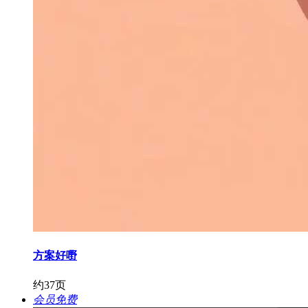
方案好嘢
约37页
会员免费