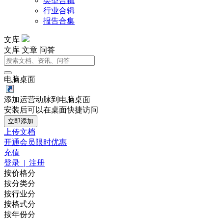
类型合辑
行业合辑
报告合集
文库
文库
文章
问答
电脑桌面
添加运营动脉到电脑桌面
安装后可以在桌面快捷访问
立即添加
上传文档
开通会员
限时优惠
充值
登录 | 注册
按价格分
按分类分
按行业分
按格式分
按年份分