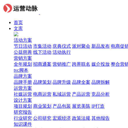
首页
文库
活动方案
节日活动
市集活动
庆典仪式
派对聚会
新品发布
电商促
公益慈善
线下活动
活动执行
营销方案
全年规划
招商通案
营销推广
跨界联名
媒介投放
整合营
tvc脚本
品牌方案
品牌手册
品牌策划
品牌升级
品牌全案
品牌拆解
运营方案
社媒运营
电商运营
私域运营
产品运营
竞品分析
设计方案
项目规划
商业策划
产品包装
展览美陈
IP打造
研究报告
行业研究
公司研究
宏观经济
政策法规
其他报告
知识课件