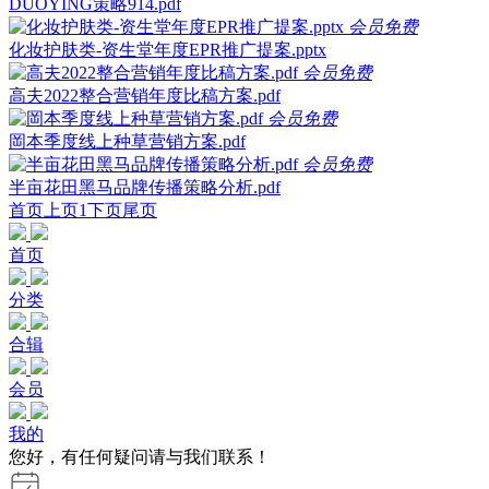
DUOYING策略914.pdf
会员免费
化妆护肤类-资生堂年度EPR推广提案.pptx
会员免费
高夫2022整合营销年度比稿方案.pdf
会员免费
岡本季度线上种草营销方案.pdf
会员免费
半亩花田黑马品牌传播策略分析.pdf
首页
上页
1
下页
尾页
首页
分类
合辑
会员
我的
您好，有任何疑问请与我们联系！