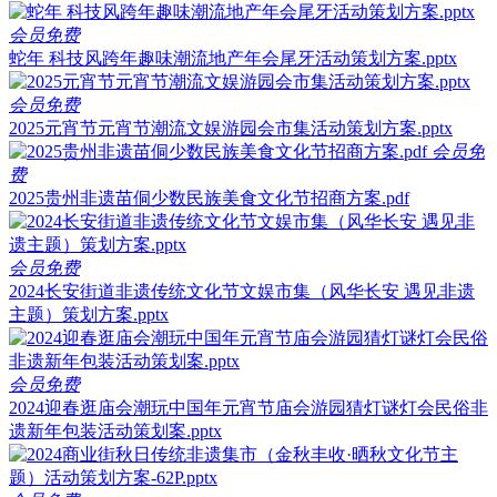
会员免费
蛇年 科技风跨年趣味潮流地产年会尾牙活动策划方案.pptx
会员免费
2025元宵节元宵节潮流文娱游园会市集活动策划方案.pptx
会员免
费
2025贵州非遗苗侗少数民族美食文化节招商方案.pdf
会员免费
2024长安街道非遗传统文化节文娱市集（风华长安 遇见非遗
主题）策划方案.pptx
会员免费
2024迎春逛庙会潮玩中国年元宵节庙会游园猜灯谜灯会民俗非
遗新年包装活动策划案.pptx