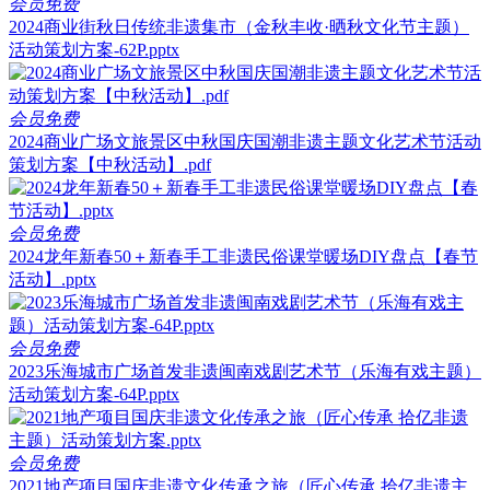
会员免费
2024商业街秋日传统非遗集市（金秋丰收·晒秋文化节主题）
活动策划方案-62P.pptx
会员免费
2024商业广场文旅景区中秋国庆国潮非遗主题文化艺术节活动
策划方案【中秋活动】.pdf
会员免费
2024龙年新春50＋新春手工非遗民俗课堂暖场DIY盘点【春节
活动】.pptx
会员免费
2023乐海城市广场首发非遗闽南戏剧艺术节（乐海有戏主题）
活动策划方案-64P.pptx
会员免费
2021地产项目国庆非遗文化传承之旅（匠心传承 拾亿非遗主