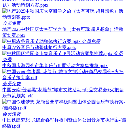
题）活动策划方案.pptx
会员免费
地产2025中秋国庆太空研学之旅（太有可玩 超月想象）活动
策划案.pptx
会员免费
中原农谷音乐节动整体执行方案.pptx
会员
免费
中秋国庆游园会市集音乐节IP展活动方案集推荐.pptx
会员免费
中国云南·普者黑“花脸节”城市文旅活动+商品交易会+火把音
乐节策划案.pdf
会员免费
中国铁建梦想·龙隐台叠墅样板间暨山体公园音乐节执行案-(最
终版).pdf