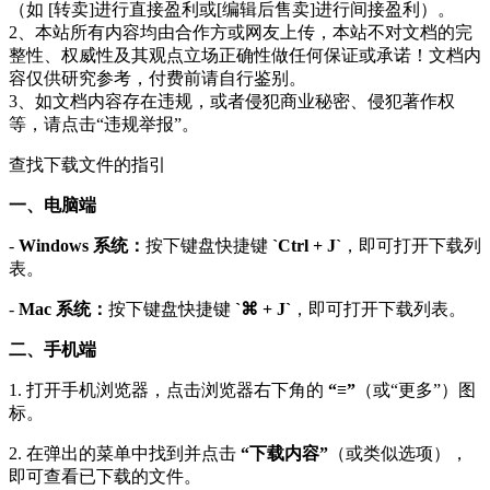
（如 [转卖]进行直接盈利或[编辑后售卖]进行间接盈利）。
2、本站所有内容均由合作方或网友上传，本站不对文档的完
整性、权威性及其观点立场正确性做任何保证或承诺！文档内
容仅供研究参考，付费前请自行鉴别。
3、如文档内容存在违规，或者侵犯商业秘密、侵犯著作权
等，请点击“违规举报”。
查找下载文件的指引
一、电脑端
-
Windows 系统：
按下键盘快捷键
`Ctrl + J`
，即可打开下载列
表。
-
Mac 系统：
按下键盘快捷键
`⌘ + J`
，即可打开下载列表。
二、手机端
1. 打开手机浏览器，点击浏览器右下角的
“≡”
（或“更多”）图
标。
2. 在弹出的菜单中找到并点击
“下载内容”
（或类似选项），
即可查看已下载的文件。