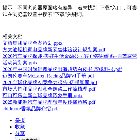
提示：不同浏览器界面略有差异，若未找到“下载”入口，可尝
试在浏览器设置中搜索“下载”关键词。
相关文档
文旅集团品牌全案策划.pptx
方太油烟机家电品牌新零售体验设计规划案.pdf
2026汽车品牌探趣·美好生活金融公司客户答谢维系--自驾露营
活动策划案.pptx
2026年中国时尚消费品牌出海趋势白皮书-应帆科技.pdf
迈凯伦赛车McLaren Racing品牌VI手册.pdf
2026全球化品牌AI竞争力报告-亿邦智库.pdf
市场营销和品牌创意全链路工作流梳理.pdf
可口可乐全新全球品牌形象手册.pptx
2025新能源汽车品牌理想年度传播策略.pdf
chillmore香氛品牌介绍.pdf
举报
收藏
分享