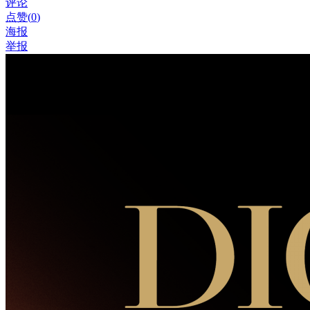
评论
点赞(
0
)
海报
举报