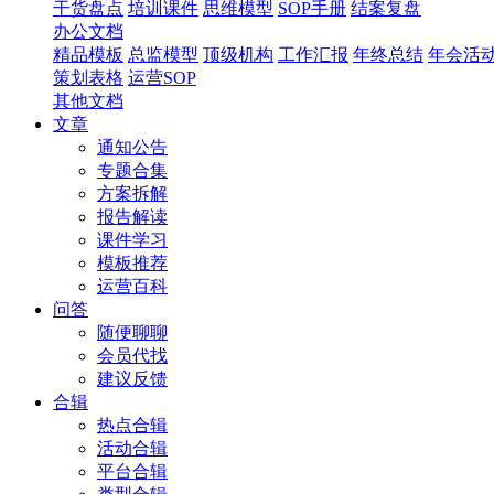
干货盘点
培训课件
思维模型
SOP手册
结案复盘
办公文档
精品模板
总监模型
顶级机构
工作汇报
年终总结
年会活
策划表格
运营SOP
其他文档
文章
通知公告
专题合集
方案拆解
报告解读
课件学习
模板推荐
运营百科
问答
随便聊聊
会员代找
建议反馈
合辑
热点合辑
活动合辑
平台合辑