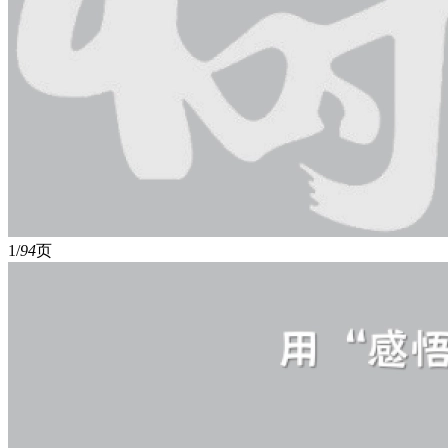
1/
94
页