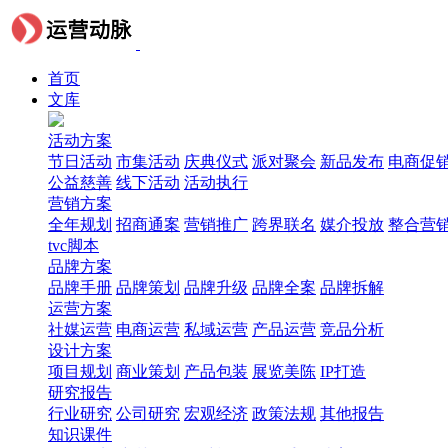
首页
文库
活动方案
节日活动
市集活动
庆典仪式
派对聚会
新品发布
电商促
公益慈善
线下活动
活动执行
营销方案
全年规划
招商通案
营销推广
跨界联名
媒介投放
整合营
tvc脚本
品牌方案
品牌手册
品牌策划
品牌升级
品牌全案
品牌拆解
运营方案
社媒运营
电商运营
私域运营
产品运营
竞品分析
设计方案
项目规划
商业策划
产品包装
展览美陈
IP打造
研究报告
行业研究
公司研究
宏观经济
政策法规
其他报告
知识课件