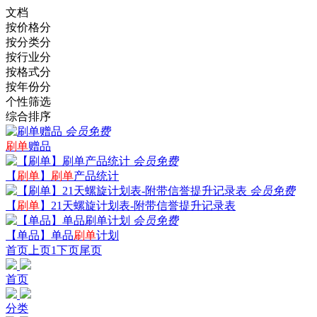
文档
按价格分
按分类分
按行业分
按格式分
按年份分
个性筛选
综合排序
会员免费
刷单
赠品
会员免费
【
刷单
】
刷单
产品统计
会员免费
【
刷单
】21天螺旋计划表-附带信誉提升记录表
会员免费
【单品】单品
刷单
计划
首页
上页
1
下页
尾页
首页
分类