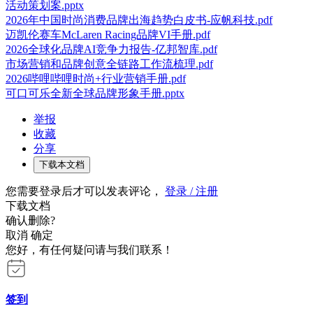
活动策划案.pptx
2026年中国时尚消费品牌出海趋势白皮书-应帆科技.pdf
迈凯伦赛车McLaren Racing品牌VI手册.pdf
2026全球化品牌AI竞争力报告-亿邦智库.pdf
市场营销和品牌创意全链路工作流梳理.pdf
2026哔哩哔哩时尚+行业营销手册.pdf
可口可乐全新全球品牌形象手册.pptx
举报
收藏
分享
下载本文档
您需要登录后才可以发表评论，
登录 / 注册
下载文档
确认删除?
取消
确定
您好，有任何疑问请与我们联系！
签到