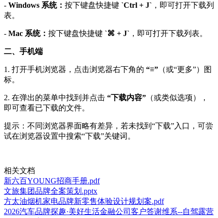
-
Windows 系统：
按下键盘快捷键
`Ctrl + J`
，即可打开下载列
表。
-
Mac 系统：
按下键盘快捷键
`⌘ + J`
，即可打开下载列表。
二、手机端
1. 打开手机浏览器，点击浏览器右下角的
“≡”
（或“更多”）图
标。
2. 在弹出的菜单中找到并点击
“下载内容”
（或类似选项），
即可查看已下载的文件。
提示：不同浏览器界面略有差异，若未找到“下载”入口，可尝
试在浏览器设置中搜索“下载”关键词。
相关文档
新六百YOUNG招商手册.pdf
文旅集团品牌全案策划.pptx
方太油烟机家电品牌新零售体验设计规划案.pdf
2026汽车品牌探趣·美好生活金融公司客户答谢维系--自驾露营