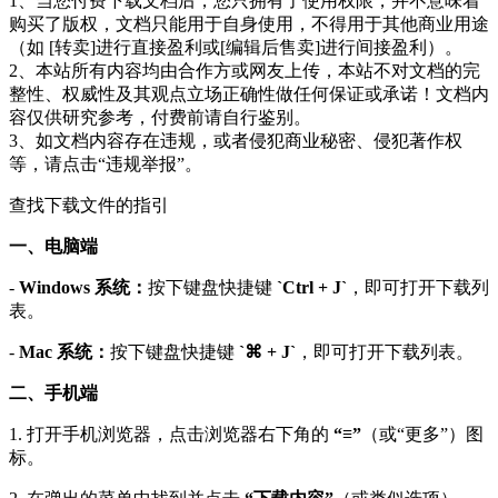
1、当您付费下载文档后，您只拥有了使用权限，并不意味着
购买了版权，文档只能用于自身使用，不得用于其他商业用途
（如 [转卖]进行直接盈利或[编辑后售卖]进行间接盈利）。
2、本站所有内容均由合作方或网友上传，本站不对文档的完
整性、权威性及其观点立场正确性做任何保证或承诺！文档内
容仅供研究参考，付费前请自行鉴别。
3、如文档内容存在违规，或者侵犯商业秘密、侵犯著作权
等，请点击“违规举报”。
查找下载文件的指引
一、电脑端
-
Windows 系统：
按下键盘快捷键
`Ctrl + J`
，即可打开下载列
表。
-
Mac 系统：
按下键盘快捷键
`⌘ + J`
，即可打开下载列表。
二、手机端
1. 打开手机浏览器，点击浏览器右下角的
“≡”
（或“更多”）图
标。