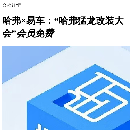
文档详情
哈弗×易车：“哈弗猛龙改装大
会”
会员免费