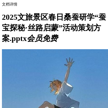
文档详情
2025文旅景区春日桑蚕研学“蚕
宝探秘·丝路启蒙”活动策划方
案.pptx
会员免费