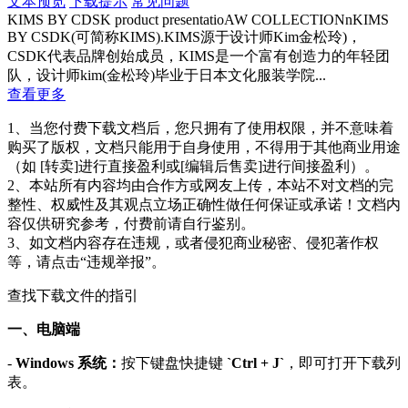
文本预览
下载提示
常见问题
KIMS BY CDSK product presentatioAW COLLECTIONnKIMS
BY CSDK(可简称KIMS).KIMS源于设计师Kim金松玲)，
CSDK代表品牌创始成员，KIMS是一个富有创造力的年轻团
队，设计师kim(金松玲)毕业于日本文化服装学院...
查看更多
1、当您付费下载文档后，您只拥有了使用权限，并不意味着
购买了版权，文档只能用于自身使用，不得用于其他商业用途
（如 [转卖]进行直接盈利或[编辑后售卖]进行间接盈利）。
2、本站所有内容均由合作方或网友上传，本站不对文档的完
整性、权威性及其观点立场正确性做任何保证或承诺！文档内
容仅供研究参考，付费前请自行鉴别。
3、如文档内容存在违规，或者侵犯商业秘密、侵犯著作权
等，请点击“违规举报”。
查找下载文件的指引
一、电脑端
-
Windows 系统：
按下键盘快捷键
`Ctrl + J`
，即可打开下载列
表。