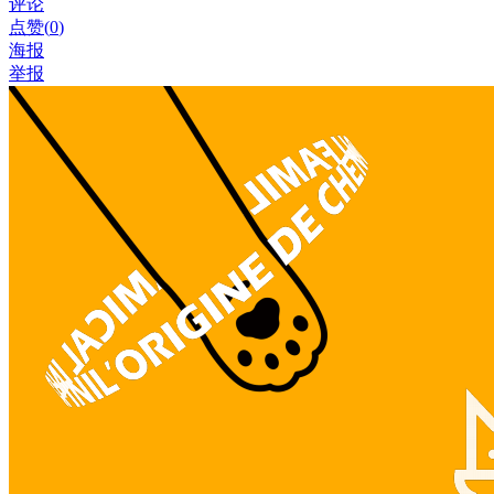
评论
点赞(
0
)
海报
举报