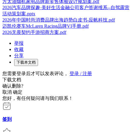
方太油烟机家电品牌新零售体验设计规划案.pdf
2026汽车品牌探趣·美好生活金融公司客户答谢维系--自驾露营
活动策划案.pptx
2026年中国时尚消费品牌出海趋势白皮书-应帆科技.pdf
迈凯伦赛车McLaren Racing品牌VI手册.pdf
2026无畏契约手游招商方案.pdf
举报
收藏
分享
下载本文档
您需要登录后才可以发表评论，
登录 / 注册
下载文档
确认删除?
取消
确定
您好，有任何疑问请与我们联系！
签到