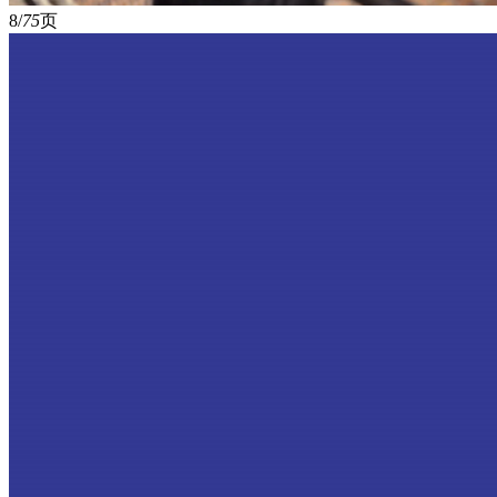
8/
75
页