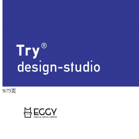
9/
75
页