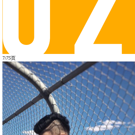
7/
75
页