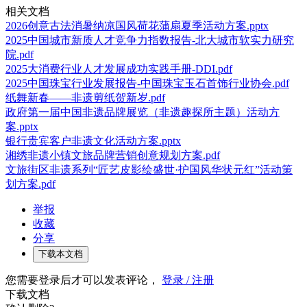
相关文档
2026创意古法消暑纳凉国风荷花蒲扇夏季活动方案.pptx
2025中国城市新质人才竞争力指数报告-北大城市软实力研究
院.pdf
2025大消费行业人才发展成功实践手册-DDI.pdf
2025中国珠宝行业发展报告-中国珠宝玉石首饰行业协会.pdf
纸舞新春——非遗剪纸贺新岁.pdf
政府第一届中国非遗品牌展览（非遗趣探所主题）活动方
案.pptx
银行贵宾客户非遗文化活动方案.pptx
湘绣非遗小镇文旅品牌营销创意规划方案.pdf
文旅街区非遗系列“匠艺皮影绘盛世·护国风华状元红”活动策
划方案.pdf
举报
收藏
分享
下载本文档
您需要登录后才可以发表评论，
登录 / 注册
下载文档