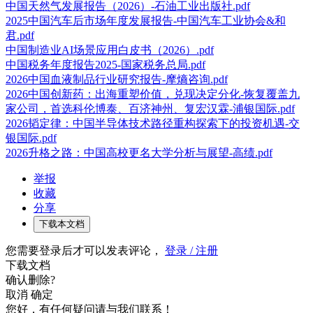
中国天然气发展报告（2026）-石油工业出版社.pdf
2025中国汽车后市场年度发展报告-中国汽车工业协会&和
君.pdf
中国制造业AI场景应用白皮书（2026）.pdf
中国税务年度报告2025-国家税务总局.pdf
2026中国血液制品行业研究报告-摩熵咨询.pdf
2026中国创新药：出海重塑价值，兑现决定分化-恢复覆盖九
家公司，首选科伦博泰、百济神州、复宏汉霖-浦银国际.pdf
2026韬定律：中国半导体技术路径重构探索下的投资机遇-交
银国际.pdf
2026升格之路：中国高校更名大学分析与展望-高绩.pdf
举报
收藏
分享
下载本文档
您需要登录后才可以发表评论，
登录 / 注册
下载文档
确认删除?
取消
确定
您好，有任何疑问请与我们联系！