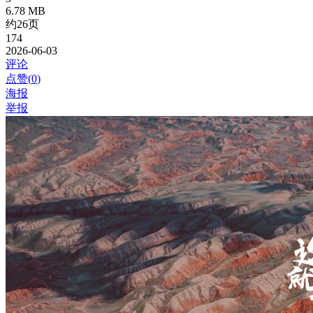
6.78 MB
约26页
174
2026-06-03
评论
点赞(
0
)
海报
举报