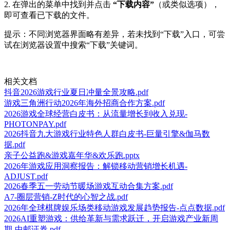
2. 在弹出的菜单中找到并点击
“下载内容”
（或类似选项），
即可查看已下载的文件。
提示：不同浏览器界面略有差异，若未找到“下载”入口，可尝
试在浏览器设置中搜索“下载”关键词。
相关文档
抖音2026游戏行业夏日冲量全景攻略.pdf
游戏三角洲行动2026年海外招商合作方案.pdf
2026游戏全球经营白皮书：从流量增长到收入兑现-
PHOTONPAY.pdf
2026抖音九大游戏行业特色人群白皮书-巨量引擎&伽马数
据.pdf
亲子公益跑&游戏嘉年华&欢乐跑.pptx
2026年游戏应用洞察报告：解锁移动营销增长机遇-
ADJUST.pdf
2026春季五一劳动节暖场游戏互动合集方案.pdf
A7-圈层营销-Z时代的心智之战.pdf
2026年全球棋牌娱乐场类移动游戏发展趋势报告-点点数据.pdf
2026AI重塑游戏：供给革新与需求跃迁，开启游戏产业新周
期-中邮证券.pdf