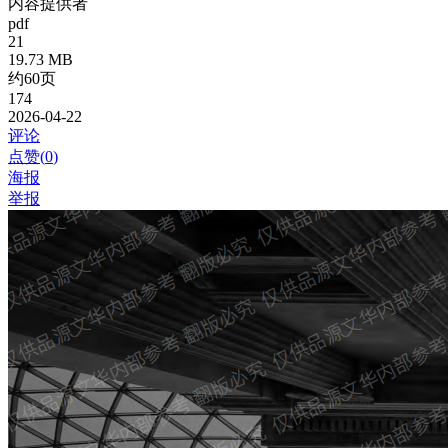
内容提供者
pdf
21
19.73 MB
约60页
174
2026-04-22
评论
点赞(
0
)
海报
举报