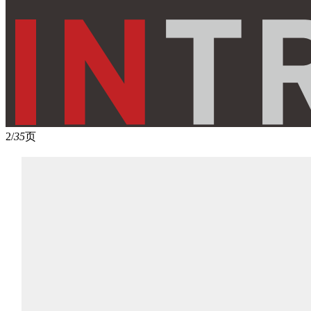
2/
35
页