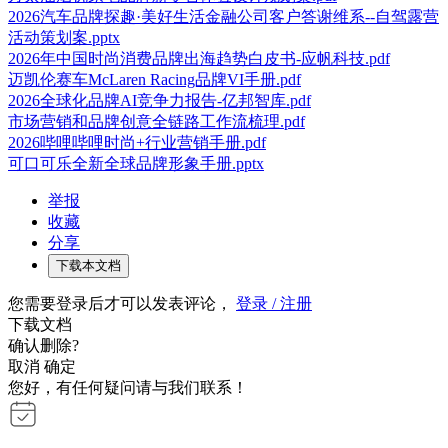
2026汽车品牌探趣·美好生活金融公司客户答谢维系--自驾露营
活动策划案.pptx
2026年中国时尚消费品牌出海趋势白皮书-应帆科技.pdf
迈凯伦赛车McLaren Racing品牌VI手册.pdf
2026全球化品牌AI竞争力报告-亿邦智库.pdf
市场营销和品牌创意全链路工作流梳理.pdf
2026哔哩哔哩时尚+行业营销手册.pdf
可口可乐全新全球品牌形象手册.pptx
举报
收藏
分享
下载本文档
您需要登录后才可以发表评论，
登录 / 注册
下载文档
确认删除?
取消
确定
您好，有任何疑问请与我们联系！