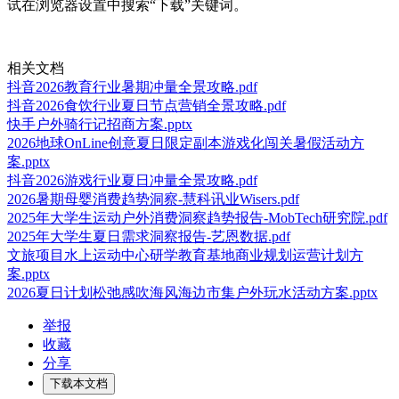
试在浏览器设置中搜索“下载”关键词。
相关文档
抖音2026教育行业暑期冲量全景攻略.pdf
抖音2026食饮行业夏日节点营销全景攻略.pdf
快手户外骑行记招商方案.pptx
2026地球OnLine创意夏日限定副本游戏化闯关暑假活动方
案.pptx
抖音2026游戏行业夏日冲量全景攻略.pdf
2026暑期母婴消费趋势洞察-慧科讯业Wisers.pdf
2025年大学生运动户外消费洞察趋势报告-MobTech研究院.pdf
2025年大学生夏日需求洞察报告-艺恩数据.pdf
文旅项目水上运动中心研学教育基地商业规划运营计划方
案.pptx
2026夏日计划松弛感吹海风海边市集户外玩水活动方案.pptx
举报
收藏
分享
下载本文档