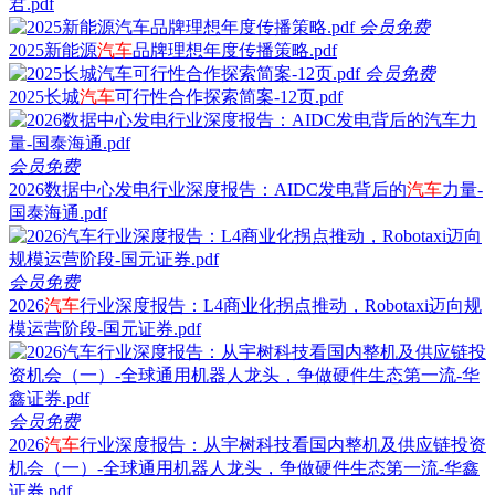
君.pdf
会员免费
2025新能源
汽车
品牌理想年度传播策略.pdf
会员免费
2025长城
汽车
可行性合作探索简案-12页.pdf
会员免费
2026数据中心发电行业深度报告：AIDC发电背后的
汽车
力量-
国泰海通.pdf
会员免费
2026
汽车
行业深度报告：L4商业化拐点推动，Robotaxi迈向规
模运营阶段-国元证券.pdf
会员免费
2026
汽车
行业深度报告：从宇树科技看国内整机及供应链投资
机会（一）-全球通用机器人龙头，争做硬件生态第一流-华鑫
证券.pdf