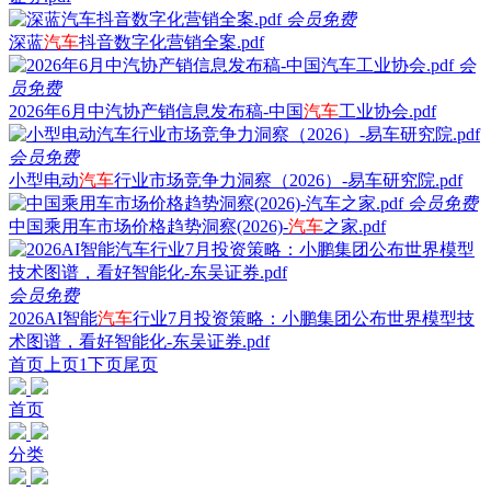
会员免费
深蓝
汽车
抖音数字化营销全案.pdf
会
员免费
2026年6月中汽协产销信息发布稿-中国
汽车
工业协会.pdf
会员免费
小型电动
汽车
行业市场竞争力洞察（2026）-易车研究院.pdf
会员免费
中国乘用车市场价格趋势洞察(2026)-
汽车
之家.pdf
会员免费
2026AI智能
汽车
行业7月投资策略：小鹏集团公布世界模型技
术图谱，看好智能化-东吴证券.pdf
首页
上页
1
下页
尾页
首页
分类