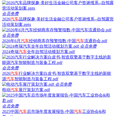
会员免费
2026
汽车
品牌探趣·美好生活金融公司客户答谢维系--自驾露营
活动策划案.pptx
会员免费
2026年6月
汽车
经销商库存预警指数-中国
汽车
流通协会.pdf
会员免费
2024奇瑞
汽车
全年自驾活动规划方案.pdf
会员免费
2026
汽车
行业解决方案白皮书-智造双擎基于数字主线的新能
源
汽车
智能制造与装备工程.pdf
会员免费
电动
汽车
展厅策划方案.pdf
会员免费
2025中国
汽车
后市场年度发展报告-中国
汽车
工业协会&和