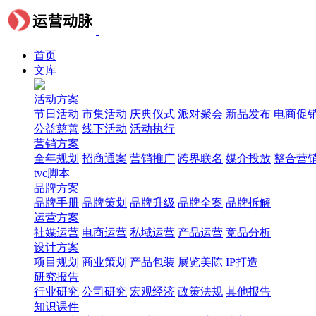
首页
文库
活动方案
节日活动
市集活动
庆典仪式
派对聚会
新品发布
电商促
公益慈善
线下活动
活动执行
营销方案
全年规划
招商通案
营销推广
跨界联名
媒介投放
整合营
tvc脚本
品牌方案
品牌手册
品牌策划
品牌升级
品牌全案
品牌拆解
运营方案
社媒运营
电商运营
私域运营
产品运营
竞品分析
设计方案
项目规划
商业策划
产品包装
展览美陈
IP打造
研究报告
行业研究
公司研究
宏观经济
政策法规
其他报告
知识课件