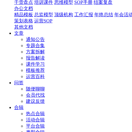
干货盘点
培训课件
思维模型
SOP手册
结案复盘
办公文档
精品模板
总监模型
顶级机构
工作汇报
年终总结
年会活
策划表格
运营SOP
其他文档
文章
通知公告
专题合集
方案拆解
报告解读
课件学习
模板推荐
运营百科
问答
随便聊聊
会员代找
建议反馈
合辑
热点合辑
活动合辑
平台合辑