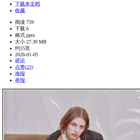
下载本文档
收藏
阅读 759
下载 6
格式 pptx
大小 27.39 MB
约55页
2026-01-05
评论
点赞(
23
)
海报
举报