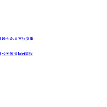
销
峰会论坛
文娱赛事
销
公关传播
brief简报