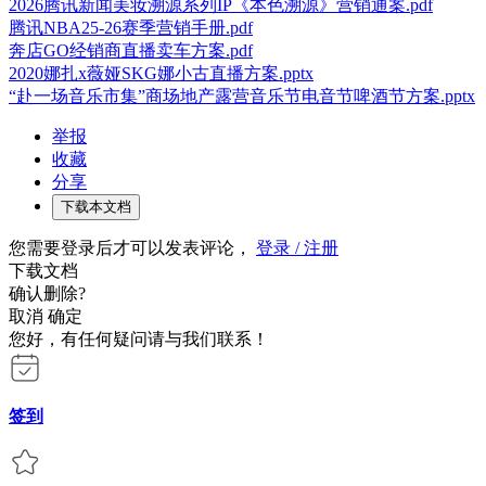
2026腾讯新闻美妆溯源系列IP《本色溯源》营销通案.pdf
腾讯NBA25-26赛季营销手册.pdf
奔店GO经销商直播卖车方案.pdf
2020娜扎x薇娅SKG娜小古直播方案.pptx
“赴一场音乐市集”商场地产露营音乐节电音节啤酒节方案.pptx
举报
收藏
分享
下载本文档
您需要登录后才可以发表评论，
登录 / 注册
下载文档
确认删除?
取消
确定
您好，有任何疑问请与我们联系！
签到