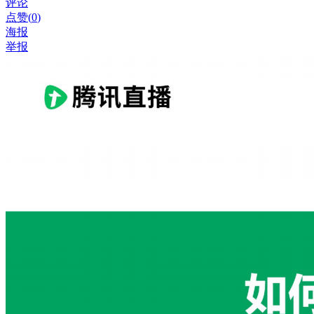
评论
点赞(
0
)
海报
举报