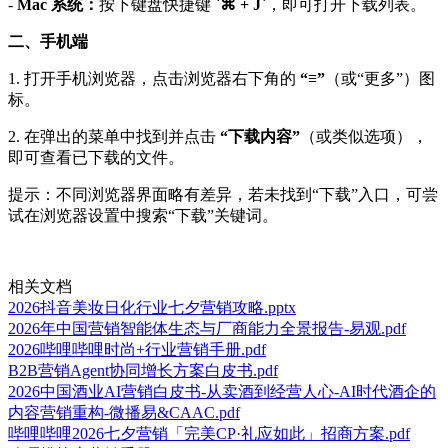
-
Mac 系统：
按下键盘快捷键
`⌘ + J`
，即可打开下载列表。
二、手机端
1. 打开手机浏览器，点击浏览器右下角的
“≡”
（或“更多”）图
标。
2. 在弹出的菜单中找到并点击
“下载内容”
（或类似选项），
即可查看已下载的文件。
提示：不同浏览器界面略有差异，若未找到“下载”入口，可尝
试在浏览器设置中搜索“下载”关键词。
相关文档
2026抖音美妆日化行业七夕营销攻略.pptx
2026年中国营销智能体生态与厂商能力全景报告-易观.pdf
2026哔哩哔哩时尚+行业营销手册.pdf
B2B营销Agent协同增长方案白皮书.pdf
2026中国酒业AI营销白皮书-从卖酒到经营人心-AI时代酒企的
内容营销重构-微播易&CAAC.pdf
哔哩哔哩2026七夕营销「完美CP·礼应如此」招商方案.pdf