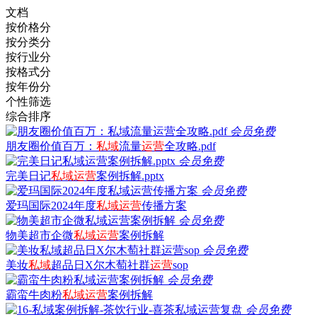
文档
按价格分
按分类分
按行业分
按格式分
按年份分
个性筛选
综合排序
会员免费
朋友圈价值百万：
私域
流量
运营
全攻略.pdf
会员免费
完美日记
私域
运营
案例拆解.pptx
会员免费
爱玛国际2024年度
私域
运营
传播方案
会员免费
物美超市企微
私域
运营
案例拆解
会员免费
美妆
私域
超品日X尔木萄社群
运营
sop
会员免费
霸蛮牛肉粉
私域
运营
案例拆解
会员免费