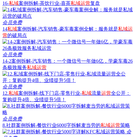
16-
私域
案例拆解-茶饮行业-喜茶
私域
运营
复盘
会员免费
14
私域
案例拆解-汽车销售-豪车毒案例全解：服务就是
私域
运
营
的破局点
会员免费
14-2案例拆解-汽车销售：一个微信号一年做6亿，学豪车毒26
条极致服务
私域
运营
会员免费
12.
私域
案例拆解-线下门店-零售行业-
私域
流量
运营
全公开：
复购提升4倍、业绩提升5倍！
会员免费
8.社群案例拆解-餐饮行业6000字拆解麦当劳的
私域
运营
策略
会