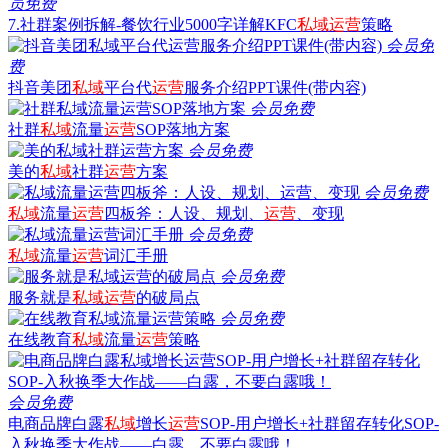
员免费
7.社群案例拆解-餐饮行业5000字详解KFC
私域
运营
策略
会员免
费
抖音美团
私域
平台代
运营
服务介绍PPT课件(带内容)
会员免费
社群
私域
流量
运营
SOP落地方案
会员免费
美的
私域
社群
运营
方案
会员免费
私域
流量
运营
四板斧：人设、规划、
运营
、变现
会员免费
私域
流量
运营
词汇手册
会员免费
服务就是
私域
运营
的破局点
会员免费
在线教育
私域
流量
运营
策略
会员免费
电商品牌白露
私域
增长
运营
SOP-用户增长+社群留存转化SOP-
入秋换季大作战——白露，不要白露哦！