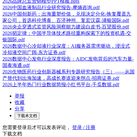
2026品牌总监营销模型PPT模板.pptx
2026中国血液制品行业研究报告-摩熵咨询.pdf
2026中国创新药：出海重塑价值，兑现决定分化-恢复覆盖九
家公司，首选科伦博泰、百济神州、复宏汉霖-浦银国际.pdf
2026央企穿透式监管风险洞察能力建设白皮书-百望股份.pdf
2026韬定律：中国半导体技术路径重构探索下的投资机遇-交
银国际.pdf
2026数据中心冷却液行业深度：AI服务器需求驱动，浸没式
冷却液空间广阔-东方证券.pdf
2026数据中心发电行业深度报告：AIDC发电背后的汽车力量-
国泰海通.pdf
2026生物医药行业创新器械系列专题研究报告（三）——从国
产替代到出海加速，高成长赛道迎来拐点-招商证券.pdf
2026上半年热门行业数据简报小红书平台-千瓜数据.pdf
举报
收藏
分享
下载本文档
您需要登录后才可以发表评论，
登录 / 注册
下载文档