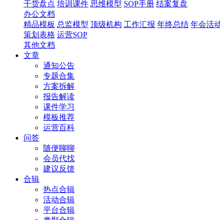
干货盘点
培训课件
思维模型
SOP手册
结案复盘
办公文档
精品模板
总监模型
顶级机构
工作汇报
年终总结
年会活
策划表格
运营SOP
其他文档
文章
通知公告
专题合集
方案拆解
报告解读
课件学习
模板推荐
运营百科
问答
随便聊聊
会员代找
建议反馈
合辑
热点合辑
活动合辑
平台合辑