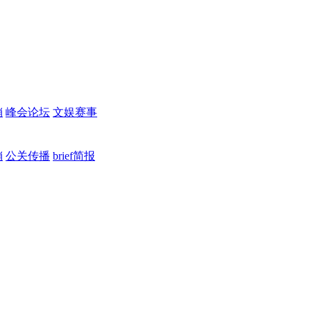
销
峰会论坛
文娱赛事
销
公关传播
brief简报