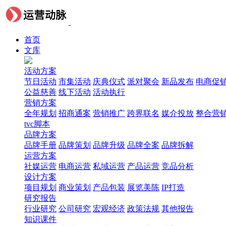
首页
文库
活动方案
节日活动
市集活动
庆典仪式
派对聚会
新品发布
电商促
公益慈善
线下活动
活动执行
营销方案
全年规划
招商通案
营销推广
跨界联名
媒介投放
整合营
tvc脚本
品牌方案
品牌手册
品牌策划
品牌升级
品牌全案
品牌拆解
运营方案
社媒运营
电商运营
私域运营
产品运营
竞品分析
设计方案
项目规划
商业策划
产品包装
展览美陈
IP打造
研究报告
行业研究
公司研究
宏观经济
政策法规
其他报告
知识课件