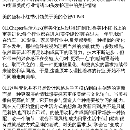
AI衡量美尚行业情绪4.4头发护理中的美护情绪
美的坐标小红书引领关于美的心智/1.PaRt
011Chapter生活方式(审美化):从[过得好]到[过得美]小红书上的
审美进化:每个行业都在进入[美学建设期]在过去一年里,我们
在汽车、3C影像、家居等行业中,反复感受到一种相似的变化
正在发生。那些曾经被视为理所当然的功能优势与参数领先,
依然重要,却不再足以构成真正的吸引力。技术不断进步，但
它带来的兴奋感正在变短,人们对“更强一点”的感知逐渐钝
化。取而代之的，是一种更难被量化、却更真实的需求持续带
来愉悦和认同感。于是,这些原本以理性着称的行业,开始不约
而同地走向美学。
011这种变化并不只是设计风格从学习模仿到自主创造的更新,
而是一种更深层的情我想要探索更多美绪与文化转向。当美被
推向更高的维度，它开始参与塑造人个种需要被学习的能力。
现在人们开始意们对生活方式的想象,激发新只到,美不是只能
照着抄,也可以自己试。的使用动机,生成新的日常场换一种搭
配、改一个细节、混合不同风格,成为日常生活中低门槛却很
有成就感的方式品牌的尝试。对美的需求,从“学会它”变成了