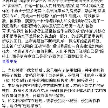
不再只是"我需要它做什么"当各个行业纷纷走向美学竞争,美
不"多试试”。在这一阶段,人们对美的渴望而是"它让我成为怎
样的,不再止于望参与其中,尝试逐渐成为消费者主动参与,持续
感知方式。美成为一种过程中,的一种生活能力。可以被探
索、被实验、演变为一种情绪影响力和文化影响:-它决定了一
我们看到,中国消费者的美学意识正在经历一场从"被教
育"到"自我牛被长期记住,甚至被当作自我表成”的转变,其核心
并不是审美水平差异化的美达的一部分。的提高,而是审美判
断权的回归。当审美经验不断积累,单一标准开始显得局促。
过去被广泛认同的"正确审美",逐渐暴露出与真实生活之间的
张力。消费者开态与价值判断。人们不再急于证明自己是"跟
得上",而是更在意自己是否"选得美真正回到日常,外...
查看更多
1、当您付费下载文档后，您只拥有了使用权限，并不意味着
购买了版权，文档只能用于自身使用，不得用于其他商业用途
（如 [转卖]进行直接盈利或[编辑后售卖]进行间接盈利）。
2、本站所有内容均由合作方或网友上传，本站不对文档的完
整性、权威性及其观点立场正确性做任何保证或承诺！文档内
容仅供研究参考，付费前请自行鉴别。
3、如文档内容存在违规，或者侵犯商业秘密、侵犯著作权
等，请点击“违规举报”。