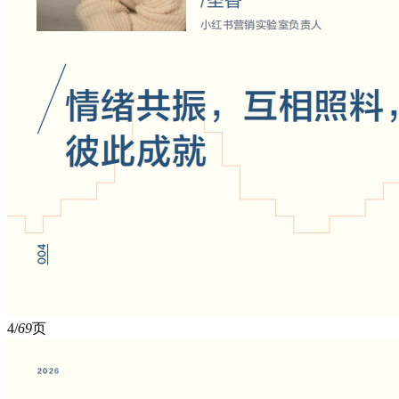
4/
69
页