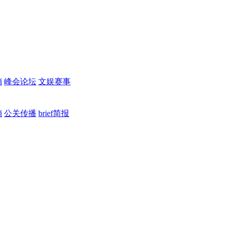
销
峰会论坛
文娱赛事
销
公关传播
brief简报