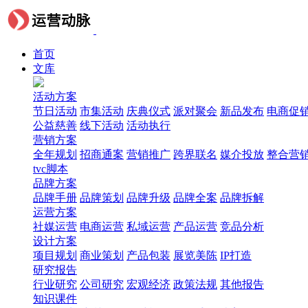
首页
文库
活动方案
节日活动
市集活动
庆典仪式
派对聚会
新品发布
电商促
公益慈善
线下活动
活动执行
营销方案
全年规划
招商通案
营销推广
跨界联名
媒介投放
整合营
tvc脚本
品牌方案
品牌手册
品牌策划
品牌升级
品牌全案
品牌拆解
运营方案
社媒运营
电商运营
私域运营
产品运营
竞品分析
设计方案
项目规划
商业策划
产品包装
展览美陈
IP打造
研究报告
行业研究
公司研究
宏观经济
政策法规
其他报告
知识课件