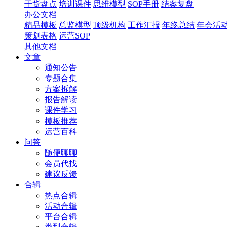
干货盘点
培训课件
思维模型
SOP手册
结案复盘
办公文档
精品模板
总监模型
顶级机构
工作汇报
年终总结
年会活
策划表格
运营SOP
其他文档
文章
通知公告
专题合集
方案拆解
报告解读
课件学习
模板推荐
运营百科
问答
随便聊聊
会员代找
建议反馈
合辑
热点合辑
活动合辑
平台合辑