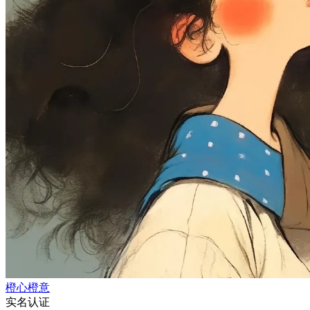
橙心橙意
实名认证