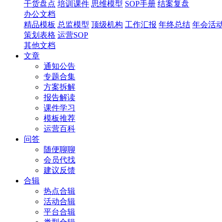
干货盘点
培训课件
思维模型
SOP手册
结案复盘
办公文档
精品模板
总监模型
顶级机构
工作汇报
年终总结
年会活
策划表格
运营SOP
其他文档
文章
通知公告
专题合集
方案拆解
报告解读
课件学习
模板推荐
运营百科
问答
随便聊聊
会员代找
建议反馈
合辑
热点合辑
活动合辑
平台合辑