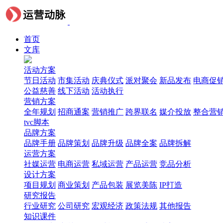
首页
文库
活动方案
节日活动
市集活动
庆典仪式
派对聚会
新品发布
电商促
公益慈善
线下活动
活动执行
营销方案
全年规划
招商通案
营销推广
跨界联名
媒介投放
整合营
tvc脚本
品牌方案
品牌手册
品牌策划
品牌升级
品牌全案
品牌拆解
运营方案
社媒运营
电商运营
私域运营
产品运营
竞品分析
设计方案
项目规划
商业策划
产品包装
展览美陈
IP打造
研究报告
行业研究
公司研究
宏观经济
政策法规
其他报告
知识课件