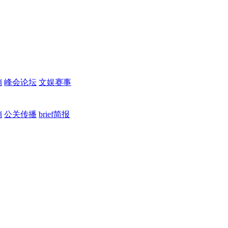
销
峰会论坛
文娱赛事
销
公关传播
brief简报