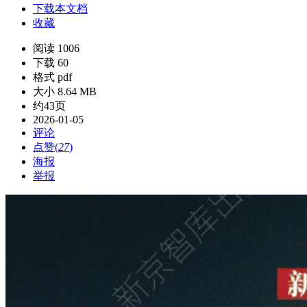
下载本文档
收藏
阅读 1006
下载 60
格式 pdf
大小 8.64 MB
约43页
2026-01-05
评论
点赞(
27
)
海报
举报