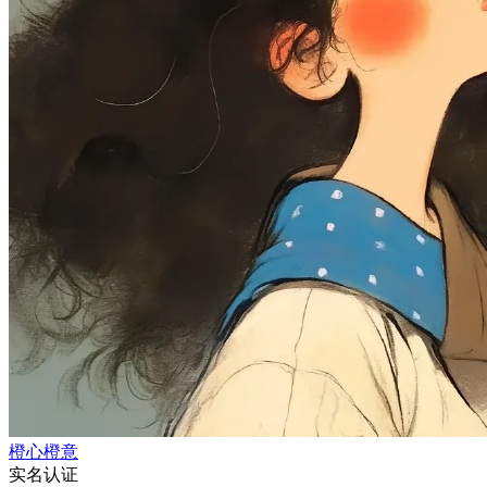
橙心橙意
实名认证