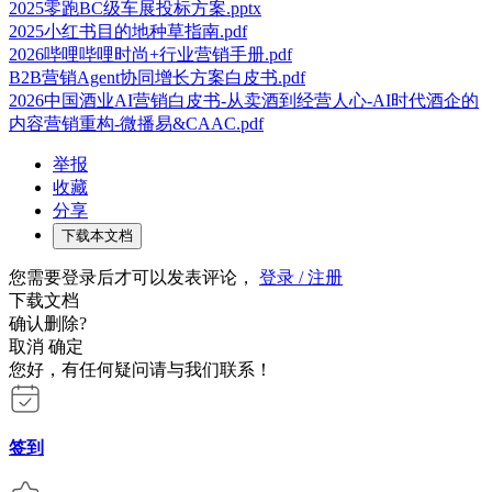
2025零跑BC级车展投标方案.pptx
2025小红书目的地种草指南.pdf
2026哔哩哔哩时尚+行业营销手册.pdf
B2B营销Agent协同增长方案白皮书.pdf
2026中国酒业AI营销白皮书-从卖酒到经营人心-AI时代酒企的
内容营销重构-微播易&CAAC.pdf
举报
收藏
分享
下载本文档
您需要登录后才可以发表评论，
登录 / 注册
下载文档
确认删除?
取消
确定
您好，有任何疑问请与我们联系！
签到